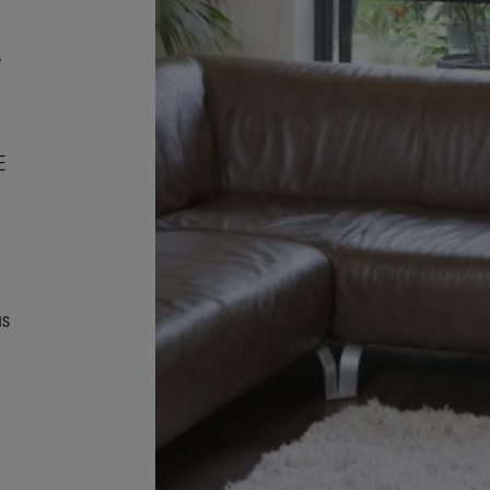
,
E
us