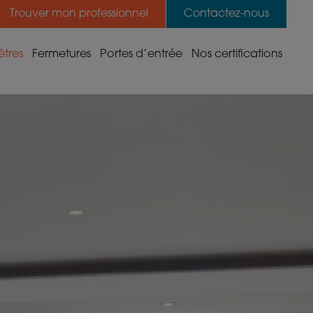
Trouver mon professionnel
Contactez-nous
êtres
Fermetures
Portes d’entrée
Nos certifications
Moustiquaire
Portes d’entrée PVC
Garanties et labels
m
Pergola bioclimatique
Portes d’entrée
Quincaillerie de sécurité
aluminium haute isolation
Portes de garage
Soudage V-Perfect
Portes d’entrée
aluminium
Volets battants
Technologie ThermoFibra
Volets roulants