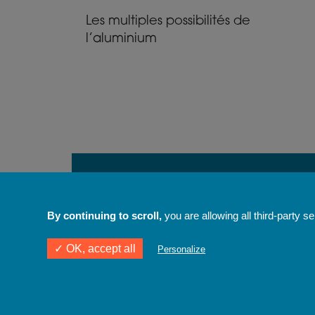
Les multiples possibilités de
l’aluminium
By continuing to scroll,
you are allowing all third-party s
✓ OK, accept all
Personalize
Plus de 70 années
Produ
d'expérience
e