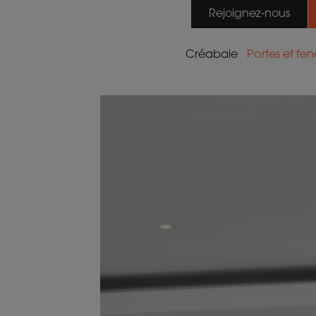
Rejoignez-nous
Créabaie
Portes et fen
Aluminiu
PVC