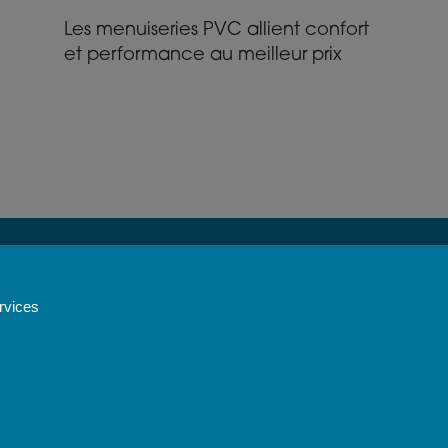
Les menuiseries PVC allient confort
et performance au meilleur prix
ervices
its fabriqués
Un réseau de
Certif
n France
professionnels